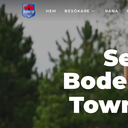
HEM
BESÖKARE
BANA
S
Bode
Town