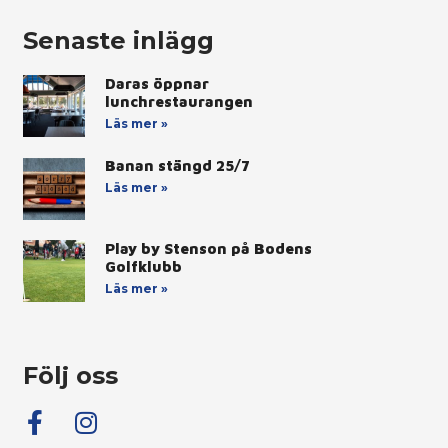
Senaste inlägg
Daras öppnar
lunchrestaurangen
Läs mer »
Banan stängd 25/7
Läs mer »
Play by Stenson på Bodens
Golfklubb
Läs mer »
Följ oss